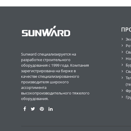
ПР
Эк
Ро
Св
Sunward специализируется на
Но
разработке строительного
Бу
оборудования с 1999 года. Компания
зарегистрирована на бирже в
Св
качестве специализированного
Те
производителя широкого
(т
ассортимента
Фр
высокопроизводительного тяжелого
Гр
оборудования.