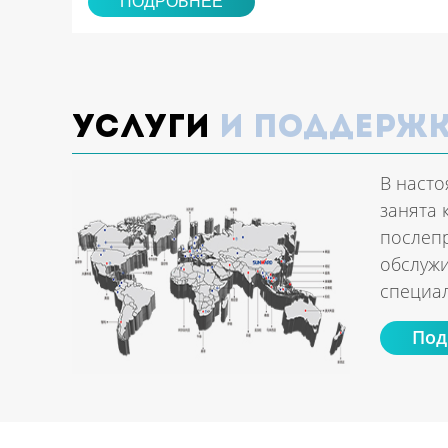
ПОДРОБНЕЕ
Услуги
и поддерж
В насто
занята 
послеп
обслужи
специал
Под