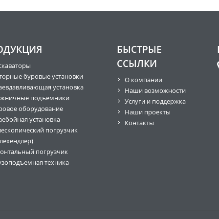
ОДУКЦИЯ
БЫСТРЫЕ
ССЫЛКИ
скаваторы
торные буровые установки
О компании
аевдавливающая установка
Наши возможности
жничные подъемники
Услуги и поддержка
ровое оборудование
Наши проекты
аебойная установка
Контакты
лескопический погрузчик
елехендлер)
онтальный погрузчик
узоподъемная техника