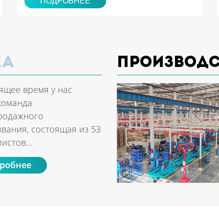
ПОДРОБНЕЕ
ка
Производ
ящее время у нас
команда
родажного
вания, состоящая из 53
истов...
робнее