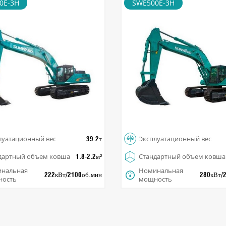
0E-3H
SWE500E-3H
 Excavator
Large Excavator

луатационный вес
Эксплуатационный вес
39.2т

дартный объем ковша
Стандартный объем ковша
1.8-2.2м³
нальная
Номинальная

222кВт/2100об.мин
280кВт/
ность
мощность