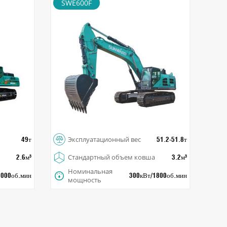
SWE600F
Large Excavator

Эксплуатационный вес
49т
51.2-51.8т

Стандартный объем ковша
2.6м³
3.2м³
Номинальная

2000об.мин
300кВт/1800об.мин
мощность