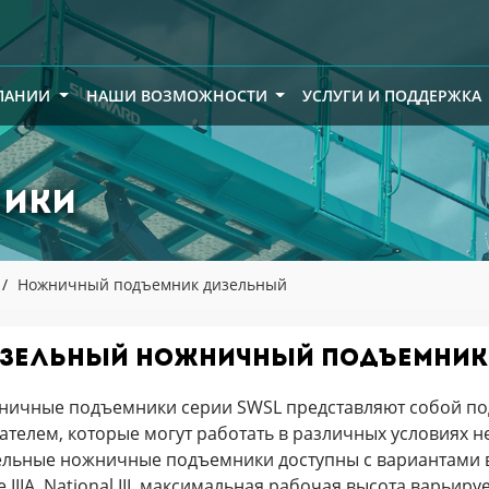
ПАНИИ
НАШИ ВОЗМОЖНОСТИ
УСЛУГИ И ПОДДЕРЖКА
ники
Ножничный подъемник дизельный
зельный ножничный подъемник
ничные подъемники серии SWSL представляют собой п
ателем, которые могут работать в различных условиях 
льные ножничные подъемники доступны с вариантами выб
e IIIA, National III, максимальная рабочая высота варьируе