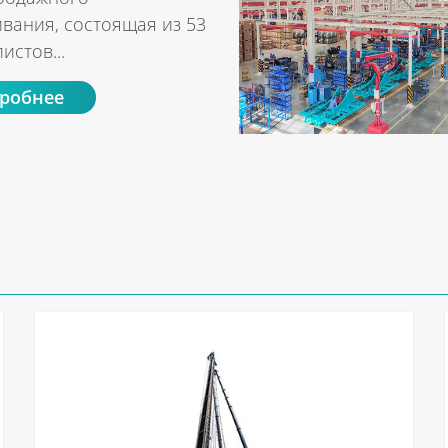
вания, состоящая из 53
истов...
робнее