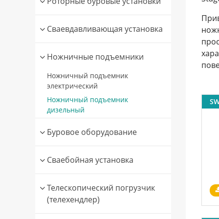
Роторные буровые установки
Прив
Сваевдавливающая установка
ножн
прос
хара
Ножничные подъемники
пове
Ножничный подъемник
электрический
Ножничный подъемник
SW
дизельный
Буровое оборудование
Сваебойная установка
Телескопический погрузчик
(телехендлер)