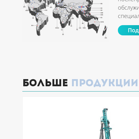
обслужи
специал
Под
Больше
продукции