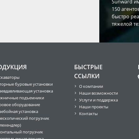
Sunward им
150 агенто
быстро реа
тяжелой те
ОДУКЦИЯ
БЫСТРЫЕ
ССЫЛКИ
скаваторы
торные буровые установки
О компании
аевдавливающая установка
Наши возможности
жничные подъемники
Услуги и поддержка
ровое оборудование
Наши проекты
аебойная установка
Контакты
лескопический погрузчик
елехендлер)
онтальный погрузчик
узоподъемная техника