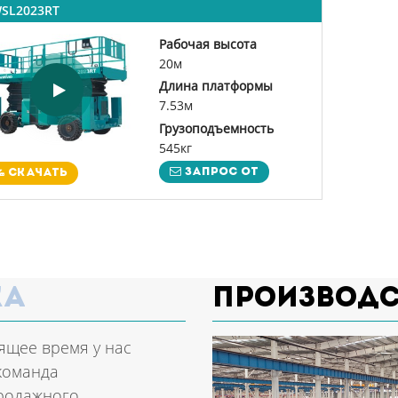
SL2023RT
Рабочая высота
20м
Длина платформы
7.53м
Грузоподъемность
545кг
Запрос от
Скачать
ка
Производ
ящее время у нас
команда
родажного