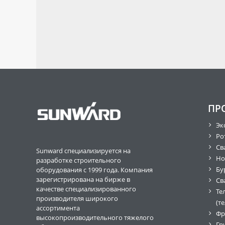
ПР
Эк
Ро
Св
Sunward специализируется на
Но
разработке строительного
Бу
оборудования с 1999 года. Компания
зарегистрирована на бирже в
Св
качестве специализированного
Те
производителя широкого
(т
ассортимента
Фр
высокопроизводительного тяжелого
Гр