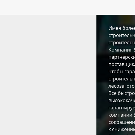
Имея более
строительн
строительн
Компания 
партнерск
поставщика
чтобы гар
строительн
лесозагото
Все быстр
высококаче
гарантиру
компании S
сокращени
к снижению