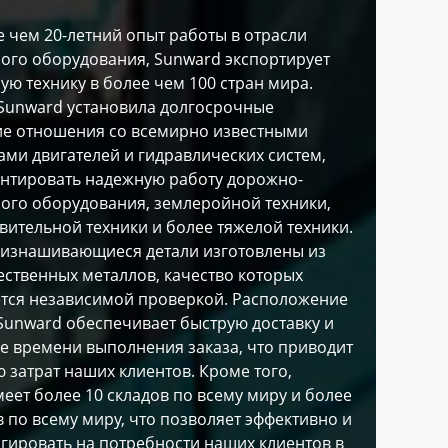
 чем 20-летний опыт работы в отрасли
ого оборудования, Sunward экспортирует
ую технику в более чем 100 стран мира.
Sunward установила долгосрочные
ие отношения со всемирно известными
ми двигателей и гидравлических систем,
антировать надежную работу дорожно-
ого оборудования, землеройной техники,
вительной техники и более тяжелой техники.
оизнашивающиеся детали изготовлены из
ственных металлов, качество которых
ется независимой проверкой. Расположение
unward обеспечивает быструю доставку и
е времени выполнения заказа, что приводит
 затрат наших клиентов. Кроме того,
еет более 10 складов по всему миру и более
в по всему миру, что позволяет эффективно и
гировать на потребности наших клиентов в