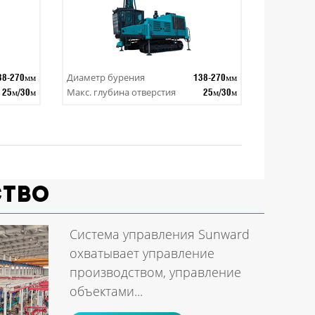
Диаметр бурения
38-270мм
138-270мм
Макс. глубина отверстия
25м/30м
25м/30м
ство
Система управления Sunward
охватывает управление
производством, управление
объектами...