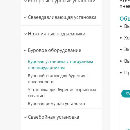
Роторные буровые установки
пнев
Сваевдавливающая установка
Общ
Вы
Ножничные подъемники
Хо
Эк
Буровое оборудование
Вы
Буровая установка с погружным
пневмоударником
Пр
Буровой станок для бурения с
поверхности
Установка для бурения взрывных
S
скважин
Буровая режущая установка
Сваебойная установка