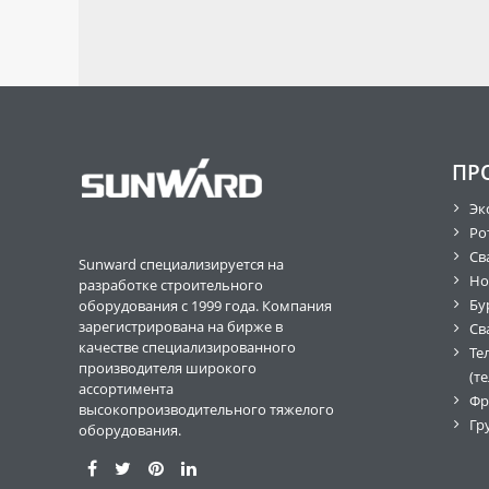
ПР
Эк
Ро
Св
Sunward специализируется на
Но
разработке строительного
Бу
оборудования с 1999 года. Компания
зарегистрирована на бирже в
Св
качестве специализированного
Те
производителя широкого
(т
ассортимента
Фр
высокопроизводительного тяжелого
Гр
оборудования.