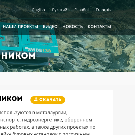
English
Русский
Español
Français
НАШИ ПРОЕКТЫ
ВИДЕО
НОВОСТЬ
КОНТАКТЫ
рником
ником
Скачать
спользуются в металлургии,
спорте, гидроэнергетике, оборонном
ых работах, а также других проектах по
ейку буровых установок с погружным