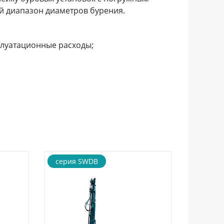
й диапазон диаметров бурения.
плуатационные расходы;
серия SWDB