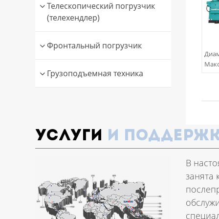
Телескопический погрузчик
(телехендлер)
Фронтальный погрузчик
Диам
Макс
Грузоподъемная техника
Услуги
и поддерж
В насто
занята 
послеп
обслужи
специал