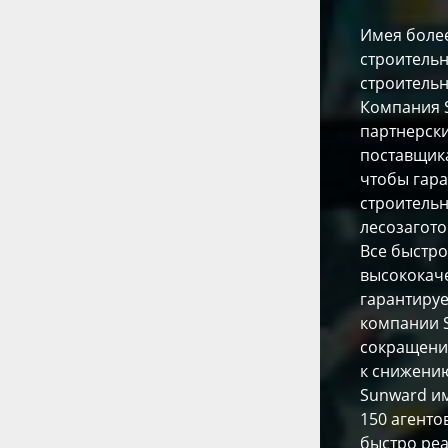
Имея более
строительн
строительн
Компания 
партнерск
поставщика
чтобы гар
строительн
лесозагото
Все быстр
высококаче
гарантиру
компании S
сокращени
к снижению
Sunward им
150 агенто
быстро реа