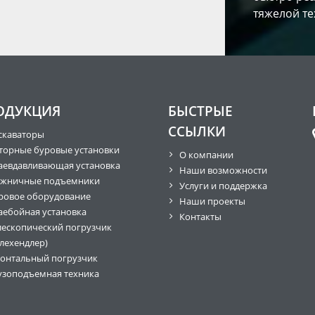
тяжелой те
ОДУКЦИЯ
БЫСТРЫЕ
ССЫЛКИ
скаваторы
торные буровые установки
О компании
аевдавливающая установка
Наши возможности
жничные подъемники
Услуги и поддержка
ровое оборудование
Наши проекты
аебойная установка
Контакты
лескопический погрузчик
елехендлер)
онтальный погрузчик
узоподъемная техника