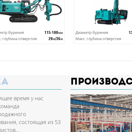
етр бурения
Диаметр бурения
115-180мм
1
. глубина отверстия
Макс. глубина отверстия
28м/36м
ка
Производ
ящее время у нас
команда
родажного
вания, состоящая из 53
истов...