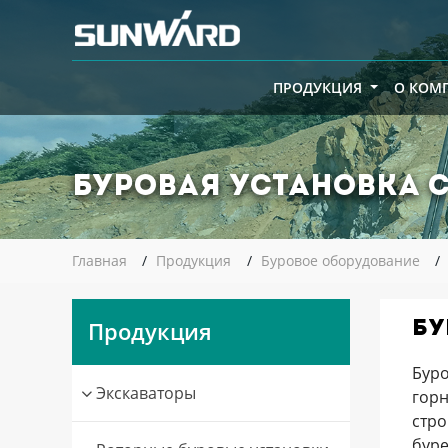
ПРОДУКЦИЯ
О КОМ
Буровая установка
Главная
Продукция
Буровое оборудование
Продукция
Бу
Буро
Экскаваторы
гор
стро
буре